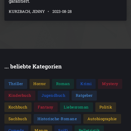
garantiert.
KURZBACH, JENNY
2023-08-28
... beliebte Kategorien
Thriller
Horror
Roman
Krimi
Mystery
Kinderbuch
Jugendbuch
Ratgeber
Kochbuch
Fantasy
Liebesroman
Politik
Sachbuch
Historische-Romane
Autobiographie
Comedy
Manga
SciFi
Belletristik