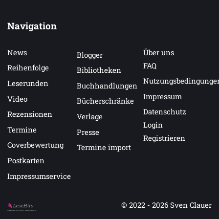
Navigation
News
Über uns
Blogger
FAQ
Reihenfolge
Bibliotheken
Nutzungsbedingunge
Leserunden
Buchhandlungen
Impressum
Video
Bücherschränke
Datenschutz
Rezensionen
Verlage
Login
Termine
Presse
Registrieren
Coverbewertung
Termine import
Postkarten
Impressumservice
© 2022 - 2026
Sven Clauer
Auf LeseHits.de findest Du die besten Bücher.