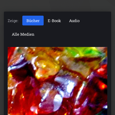
Zeige:
Bücher
E-Book
Audio
Alle Medien