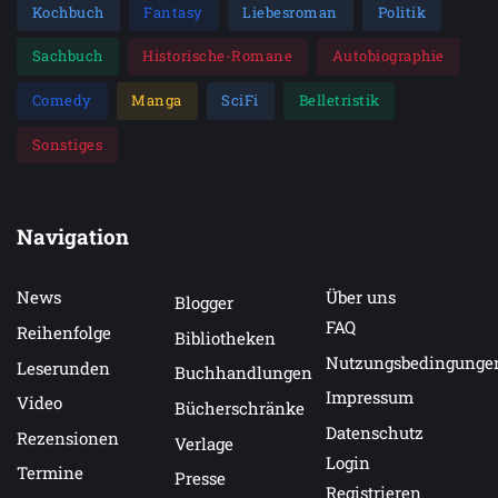
Kochbuch
Fantasy
Liebesroman
Politik
Sachbuch
Historische-Romane
Autobiographie
Comedy
Manga
SciFi
Belletristik
Sonstiges
Navigation
News
Über uns
Blogger
FAQ
Reihenfolge
Bibliotheken
Nutzungsbedingunge
Leserunden
Buchhandlungen
Impressum
Video
Bücherschränke
Datenschutz
Rezensionen
Verlage
Login
Termine
Presse
Registrieren