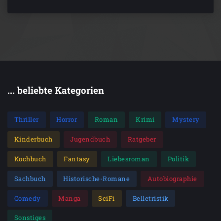
... beliebte Kategorien
Thriller
Horror
Roman
Krimi
Mystery
Kinderbuch
Jugendbuch
Ratgeber
Kochbuch
Fantasy
Liebesroman
Politik
Sachbuch
Historische-Romane
Autobiographie
Comedy
Manga
SciFi
Belletristik
Sonstiges