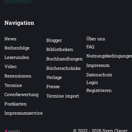
Navigation
News
Über uns
Blogger
FAQ
Reihenfolge
Bibliotheken
Nutzungsbedingunge
Leserunden
Buchhandlungen
Impressum
Video
Bücherschränke
Datenschutz
Rezensionen
Verlage
Login
Termine
Presse
Registrieren
Coverbewertung
Termine import
Postkarten
Impressumservice
© 2022 - 2026
Sven Clauer