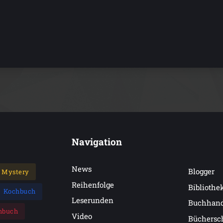
Navigation
News
Blogger
Mystery
Reihenfolge
Bibliothe
Kochbuch
Leserunden
Buchhan
hbuch
Video
Büchersc