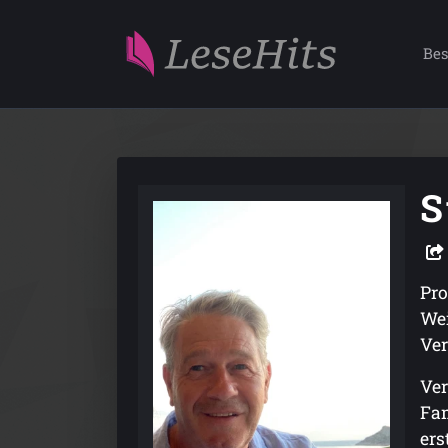
Bes
S
Pro
Wei
Ver
Ver
Fam
ers