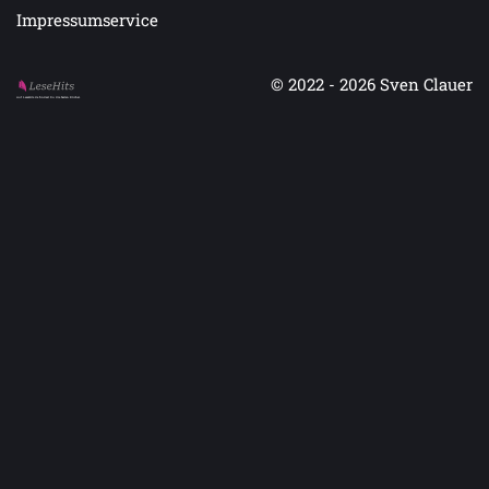
Impressumservice
© 2022 - 2026
Sven Clauer
Auf LeseHits.de findest Du die besten Bücher.