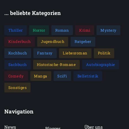
... beliebte Kategorien
Thriller
Horror
Roman
Krimi
Mystery
Kinderbuch
Jugendbuch
Ratgeber
Kochbuch
Fantasy
Liebesroman
Politik
Sachbuch
Historische-Romane
Autobiographie
Comedy
Manga
SciFi
Belletristik
Sonstiges
Navigation
News
Über uns
Blogger