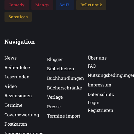
Comedy
Manga
SciFi
Belletristik
Sonstiges
Navigation
News
Über uns
Blogger
FAQ
Reihenfolge
Bibliotheken
Nutzungsbedingunge
Leserunden
Buchhandlungen
Impressum
Video
Bücherschränke
Datenschutz
Rezensionen
Verlage
Login
Termine
Presse
Registrieren
Coverbewertung
Termine import
Postkarten
Impressumservice