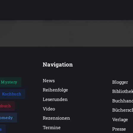
Navigation
News
Blogger
Mystery
Reihenfolge
Bibliothe
Kochbuch
Leserunden
Buchhan
hbuch
Video
Büchersc
omedy
Rezensionen
Verlage
Termine
Presse
s