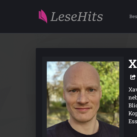
Bes
X
Xav
neb
Bli
Kop
Ess