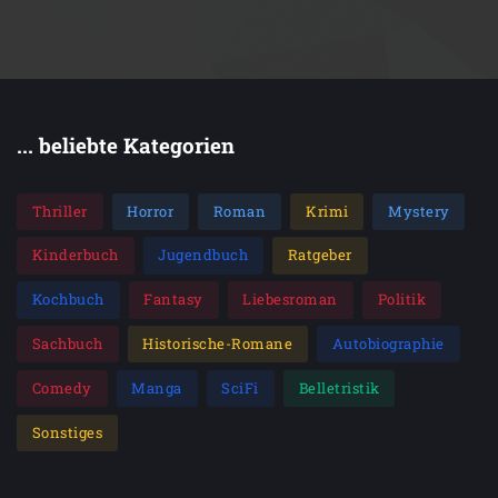
... beliebte Kategorien
Thriller
Horror
Roman
Krimi
Mystery
Kinderbuch
Jugendbuch
Ratgeber
Kochbuch
Fantasy
Liebesroman
Politik
Sachbuch
Historische-Romane
Autobiographie
Comedy
Manga
SciFi
Belletristik
Sonstiges