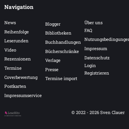
Navigation
News
Über uns
Blogger
FAQ
Reihenfolge
Bibliotheken
Nutzungsbedingunge
Leserunden
Buchhandlungen
Impressum
Video
Bücherschränke
Datenschutz
Rezensionen
Verlage
Login
Termine
Presse
Registrieren
Coverbewertung
Termine import
Postkarten
Impressumservice
© 2022 - 2026
Sven Clauer
Auf LeseHits.de findest Du die besten Bücher.