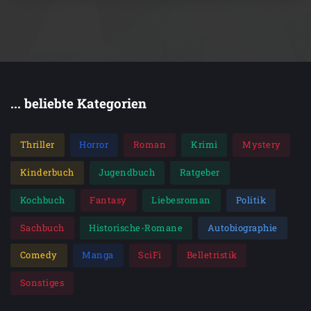
... beliebte Kategorien
Thriller
Horror
Roman
Krimi
Mystery
Kinderbuch
Jugendbuch
Ratgeber
Kochbuch
Fantasy
Liebesroman
Politik
Sachbuch
Historische-Romane
Autobiographie
Comedy
Manga
SciFi
Belletristik
Sonstiges