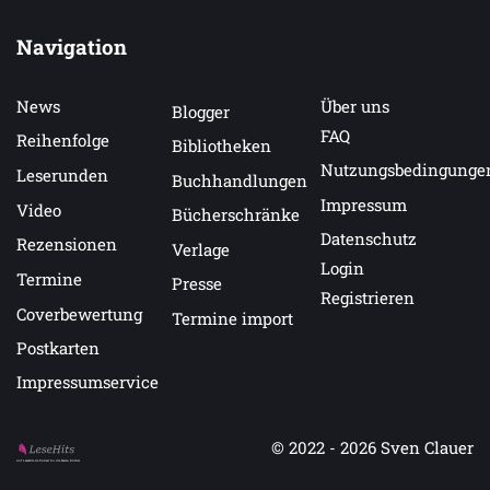
Navigation
News
Über uns
Blogger
FAQ
Reihenfolge
Bibliotheken
Nutzungsbedingunge
Leserunden
Buchhandlungen
Impressum
Video
Bücherschränke
Datenschutz
Rezensionen
Verlage
Login
Termine
Presse
Registrieren
Coverbewertung
Termine import
Postkarten
Impressumservice
© 2022 - 2026
Sven Clauer
Auf LeseHits.de findest Du die besten Bücher.