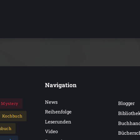
Navigation
News
Blogger
Mystery
Reihenfolge
Bibliothe
Kochbuch
Leserunden
Buchhan
hbuch
Video
Büchersc