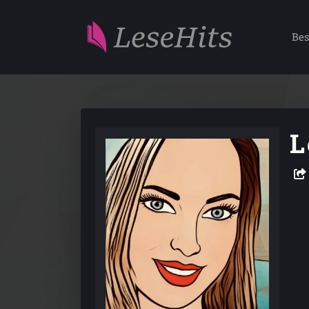
Bes
L