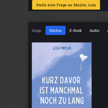
Stelle eine Frage an Mayler, Lola
Zeige:
Bücher
E-Book
Audio