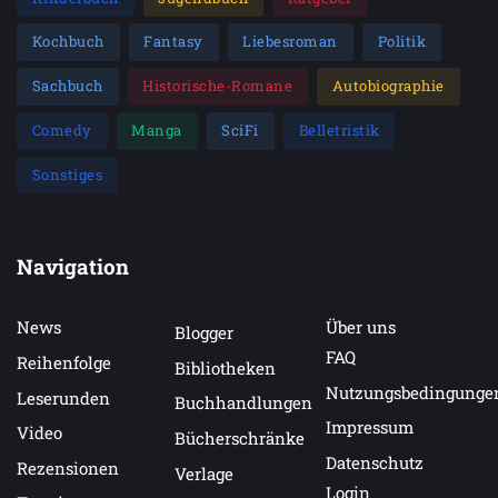
Kochbuch
Fantasy
Liebesroman
Politik
Sachbuch
Historische-Romane
Autobiographie
Comedy
Manga
SciFi
Belletristik
Sonstiges
Navigation
News
Über uns
Blogger
FAQ
Reihenfolge
Bibliotheken
Nutzungsbedingunge
Leserunden
Buchhandlungen
Impressum
Video
Bücherschränke
Datenschutz
Rezensionen
Verlage
Login