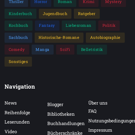
Thriller
Horror
Roman
Krimi
Mystery
Kinderbuch
Jugendbuch
Ratgeber
Kochbuch
Fantasy
Liebesroman
Politik
Sachbuch
Historische-Romane
Autobiographie
Comedy
Manga
SciFi
Belletristik
Sonstiges
Navigation
News
Über uns
Blogger
FAQ
Reihenfolge
Bibliotheken
Nutzungsbedingunge
Leserunden
Buchhandlungen
Impressum
Video
Bücherschränke