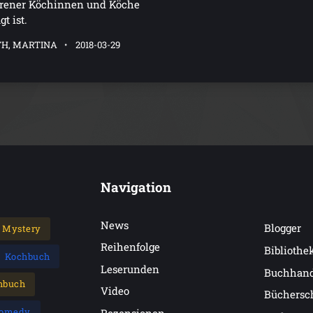
hrener Köchinnen und Köche
t ist.
H, MARTINA
2018-03-29
Navigation
News
Blogger
Mystery
Reihenfolge
Bibliothe
Kochbuch
Leserunden
Buchhan
hbuch
Video
Büchersc
omedy