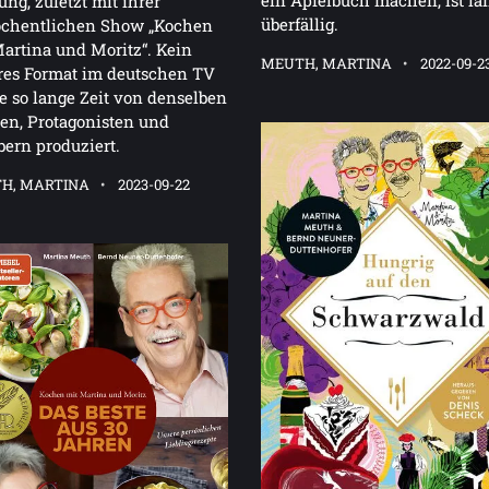
ng, zuletzt mit ihrer
überfällig.
öchentlichen Show „Kochen
artina und Moritz“. Kein
MEUTH, MARTINA
2022-09-2
res Format im deutschen TV
 so lange Zeit von denselben
en, Protagonisten und
ern produziert.
H, MARTINA
2023-09-22