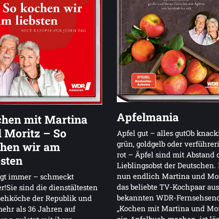
Apfelmania
hen mit Martina
 Moritz – So
Apfel gut – alles gutOb knack
grün, goldgelb oder verführer
hen wir am
rot – Äpfel sind mit Abstand 
bsten
Lieblingsobst der Deutschen.
nun endlich Martina und Mor
ngt immer – schmeckt
das beliebte TV-Kochpaar aus
!Sie sind die dienstältesten
bekannten WDR-Fernsehsen
sehköche der Republik und
„Kochen mit Martina und Mor
mehr als 36 Jahren auf
ein Apfelbuch machen, ist lä