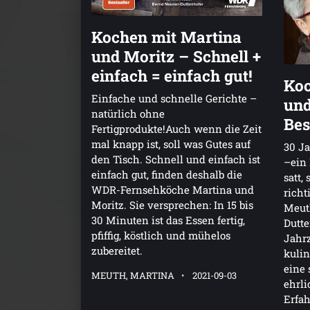
Kochen mit Martina
und Moritz – Schnell +
einfach = einfach gut!
Koc
Einfache und schnelle Gerichte –
und
natürlich ohne
Bes
Fertigprodukte!Auch wenn die Zeit
mal knapp ist, soll was Gutes auf
30 Ja
den Tisch. Schnell und einfach ist
–ein 
einfach gut, finden deshalb die
satt,
WDR-Fernsehköche Martina und
richt
Moritz. Sie versprechen: In 15 bis
Meut
30 Minuten ist das Essen fertig,
Dutte
pfiffig, köstlich und mühelos
Jahr
zubereitet.
kuli
eine 
MEUTH, MARTINA
2021-09-03
ehrli
Erfa