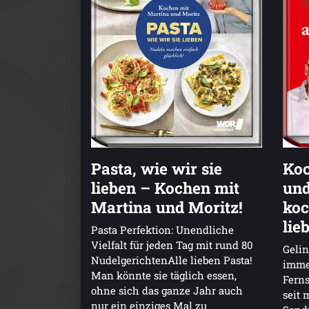
Pasta, wie wir sie
Koc
lieben – Kochen mit
und
Martina und Moritz!
koc
lie
Pasta Perfektion: Unendliche
Vielfalt für jeden Tag mit rund 80
Geli
NudelgerichtenAlle lieben Pasta!
immer
Man könnte sie täglich essen,
Fern
ohne sich das ganze Jahr auch
seit 
nur ein einziges Mal zu