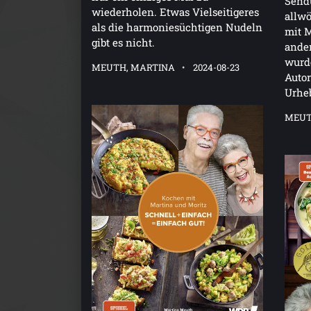
Sendu
wiederholen. Etwas Vielseitigeres
allw
als die harmoniesüchtigen Nudeln
mit M
gibt es nicht.
ande
wurde
MEUTH, MARTINA
2024-08-23
Autor
Urheb
MEUT