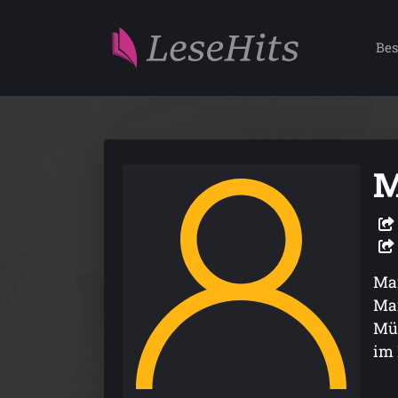
Bes
M
Mar
Man
Mün
im 