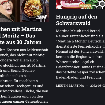
Hungrig auf den
Schwarzwald
hen mit Martina
Martina Meuth und Bernd
 Moritz – Das
Neuner-Duttenhofer sind als
te aus 30 Jahren
"Martina & Moritz" Deutschl
dienstälteste Fernsehköche. 
hre Kochen aus Leidenschaft
Heimat ist der Schwarzwald, 
Buch, das nicht nur richtig
kennen die Region wie ihre
 sondern vor allem auch
Westentasche - egal ob
ig glücklich macht. Martina
Baiersbronner Haute Cuisine 
h und Bernd Neuner-
das perfekte Vesper zwische
nhofer stehen seit
Baden-Baden und Freiburg.
zehnten für machbaren
MEUTH, MARTINA
2022-05-0
narischen Hochgenuss und
schnörkellose Küche, die von
chen Zutaten und von den
hrungen ganzer Generationen