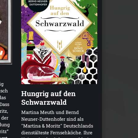
ig
isch
Hungrig auf den
das
Schwarzwald
 Dass
itz,
Martina Meuth und Bernd
 der
Neuner-Duttenhofer sind als
dung
"Martina & Moritz" Deutschlands
itz“
dienstälteste Fernsehköche. Ihre
ngst