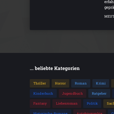
erfa
gepräg
MEUT
... beliebte Kategorien
Thriller
Horror
Roman
Krimi
Kinderbuch
Jugendbuch
Ratgeber
Fantasy
Liebesroman
Politik
Sac
Historische-Romane
Autobiographie
C