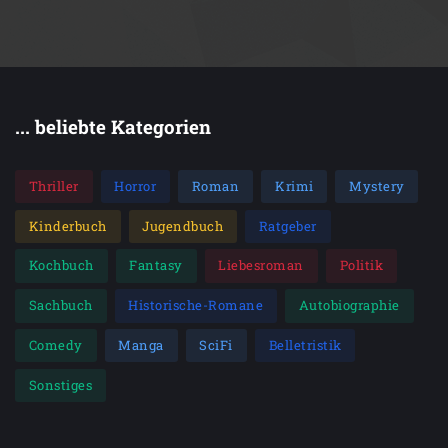
... beliebte Kategorien
Thriller
Horror
Roman
Krimi
Mystery
Kinderbuch
Jugendbuch
Ratgeber
Kochbuch
Fantasy
Liebesroman
Politik
Sachbuch
Historische-Romane
Autobiographie
Comedy
Manga
SciFi
Belletristik
Sonstiges