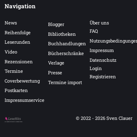
Navigation
News
Über uns
Blogger
FAQ
Reihenfolge
Bibliotheken
Nutzungsbedingunge
Leserunden
Buchhandlungen
Impressum
Video
Bücherschränke
Datenschutz
Rezensionen
Verlage
Login
Termine
Presse
Registrieren
Coverbewertung
Termine import
Postkarten
Impressumservice
© 2022 - 2026
Sven Clauer
Auf LeseHits.de findest Du die besten Bücher.