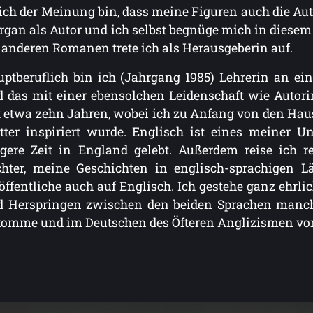
ich der Meinung bin, dass meine Figuren auch die Auto
gan als Autor und ich selbst begnüge mich in diesem F
 anderen Romanen trete ich als Herausgeberin auf.
ptberuflich bin ich (Jahrgang 1985) Lehrerin an ei
 das mit einer ebensolchen Leidenschaft wie Autori
 etwa zehn Jahren, wobei ich zu Anfang von den Ha
ter inspiriert wurde. Englisch ist eines meiner Un
gere Zeit in England gelebt. Außerdem reise ich re
chter, meine Geschichten in englisch-sprachigen 
öffentliche auch auf Englisch. Ich gestehe ganz ehrli
d Herspringen zwischen den beiden Sprachen manc
komme und im Deutschen des Öfteren Anglizismen v