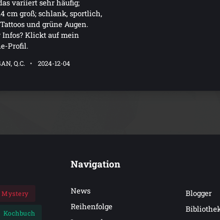
das variiert sehr häufig;
4 cm groß; schlank, sportlich,
Tattoos und grüne Augen.
Infos? Klickt auf mein
e-Profil.
N, Q.C.
2024-12-04
Navigation
News
Blogger
Mystery
Reihenfolge
Bibliothe
Kochbuch