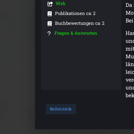
Web
Da 
Mor
Publikationen ca: 2
Bei
Buchbewertungen ca: 2
Hau
Fragen & Antworten
und
mit
Mut
län
lei
ver
un
be
Belletristik