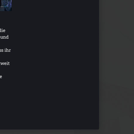
die
– und
s ihr
tweit
e