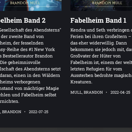
elheim Band 2
Fabelheim Band 1
Gesellschaft des Abendsterns"
Kendra und Seth verbringen 
 der zweite Band von
Ferien bei ihren Großeltern 
heim, der fesselnden
das eher widerwillig. Dann
asy-Reihe des #1 New York
bekommen sie jedoch mit, das
 Bestsellerautor Brandon
Großvater der Hüter von
Die geheimnisvolle
Fabelheim ist, einem der wel
lschaft des Abendsterns setzt
letzten Refugien für vom
 daran, einen in den Wäldern
Aussterben bedrohte magisch
lheims verborgenen
Kreaturen.
nstand von mächtiger Magie
MULL, BRANDON
2022-04-25
ehlen und Fabelheim selbst
rnichten.
, BRANDON
2022-07-25