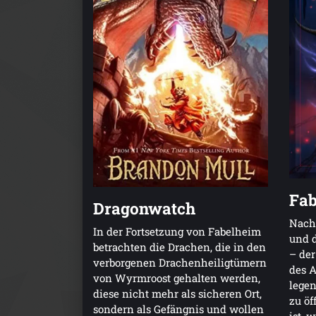
Fab
Dragonwatch
Nach
In der Fortsetzung von Fabelheim
und d
betrachten die Drachen, die in den
– der
verborgenen Drachenheiligtümern
des A
von Wyrmroost gehalten werden,
lege
diese nicht mehr als sicheren Ort,
zu öf
sondern als Gefängnis und wollen