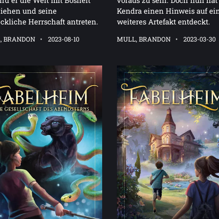
wird er die Welt mit Bosheit
voraus zu sein. Doch nun hat
iehen und seine
Kendra einen Hinweis auf ei
ckliche Herrschaft antreten.
weiteres Artefakt entdeckt.
, BRANDON
2023-08-10
MULL, BRANDON
2023-03-30