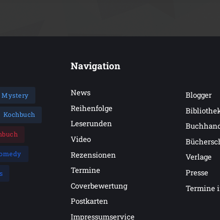
Navigation
News
Blogger
Mystery
Reihenfolge
Bibliothe
Kochbuch
Leserunden
Buchhan
hbuch
Video
Büchersc
omedy
Rezensionen
Verlage
Termine
Presse
s
Coverbewertung
Termine 
Postkarten
Impressumservice