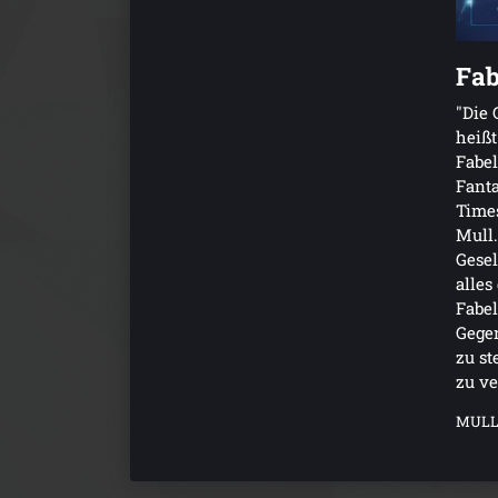
Fab
"Die 
heißt
Fabel
Fant
Times
Mull.
Gesel
alles
Fabe
Gege
zu st
zu ve
MULL