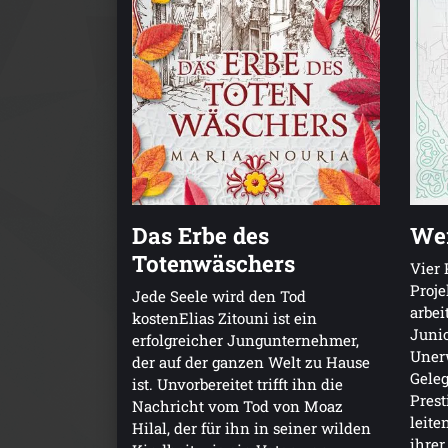
Das Erbe des
Wer
Totenwäschers
Vier 
Proje
Jede Seele wird den Tod
arbei
kostenElias Zitouni ist ein
Junio
erfolgreicher Jungunternehmer,
Unerw
der auf der ganzen Welt zu Hause
Geleg
ist. Unvorbereitet trifft ihn die
Prest
Nachricht vom Tod von Moaz
leite
Hilal, der für ihn in seiner wilden
ihrer