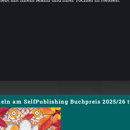
eln am SelfPublishing Buchpreis 2025/26 t