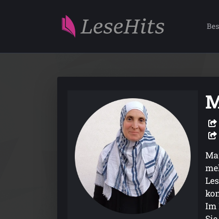
Bes
M
Mar
meh
Les
kon
Im 
Sie