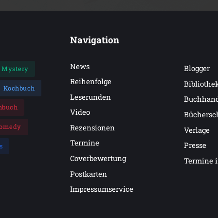
Navigation
News
Blogger
Mystery
Reihenfolge
Bibliothe
Kochbuch
Leserunden
Buchhan
hbuch
Video
Büchersc
omedy
Rezensionen
Verlage
Termine
Presse
s
Coverbewertung
Termine 
Postkarten
Impressumservice