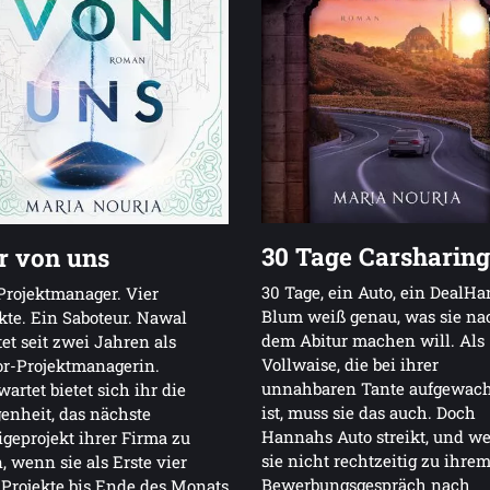
30 Tage Carsharing
 von uns
30 Tage, ein Auto, ein DealH
Projektmanager. Vier
Blum weiß genau, was sie na
kte. Ein Saboteur. Nawal
dem Abitur machen will. Als
tet seit zwei Jahren als
Vollwaise, die bei ihrer
r-Projektmanagerin.
unnahbaren Tante aufgewac
artet bietet sich ihr die
ist, muss sie das auch. Doch
enheit, das nächste
Hannahs Auto streikt, und w
igeprojekt ihrer Firma zu
sie nicht rechtzeitig zu ihre
n, wenn sie als Erste vier
Bewerbungsgespräch nach
 Projekte bis Ende des Monats