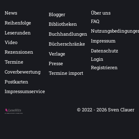
News
Über uns
Blogger
FAQ
Reihenfolge
Bibliotheken
Nutzungsbedingunge
Leserunden
Buchhandlungen
Impressum
Video
Bücherschränke
Datenschutz
Rezensionen
Verlage
Login
Termine
Presse
Registrieren
Coverbewertung
Termine import
Postkarten
Impressumservice
© 2022 - 2026
Sven Clauer
Auf LeseHits.de findest Du die besten Bücher.