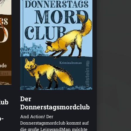
Der
lub
Donnerstagsmordclub
And Action! Der
b-
Donnerstagsmordclub kommt auf
die große LeinwandMan möchte