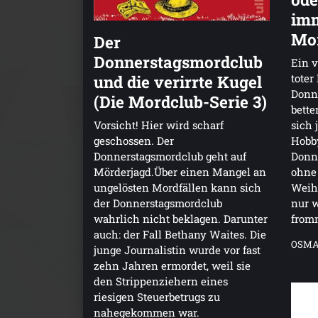
imm
Mor
Der
Donnerstagsmordclub
Ein v
toter
und die verirrte Kugel
Donne
(Die Mordclub-Serie 3)
bette
sich 
Vorsicht! Hier wird scharf
Hobby
geschossen. Der
Donne
Donnerstagsmordclub geht auf
ohne 
Mörderjagd.Über einen Mangel an
Weih
ungelösten Mordfällen kann sich
nur w
der Donnerstagsmordclub
from
wahrlich nicht beklagen. Darunter
auch: der Fall Bethany Waites. Die
OSMA
junge Journalistin wurde vor fast
zehn Jahren ermordet, weil sie
den Strippenziehern eines
riesigen Steuerbetrugs zu
nahegekommen war.