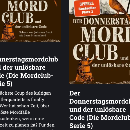
nerstagsmordclub
 der unlösbare
e (Die Mordclub-
ie 5)
Der
ächste Coup des kultigen
tlerquartetts is finally
Donnerstagsmordc
Wer hat schon Zeit, über
und der unlösbare
öste Mordfälle
Code (Die Mordclu
zudenken, wenn eine
Serie 5)
eit zu planen ist? Für den