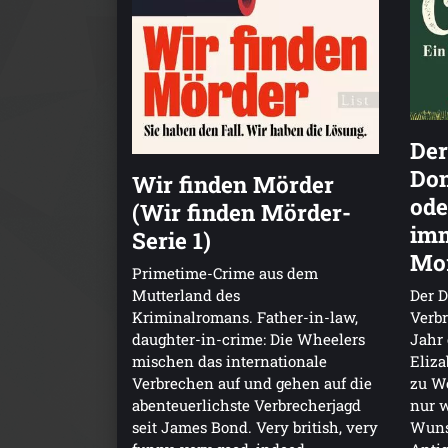
Der
Don
Wir finden Mörder
ode
(Wir finden Mörder-
imm
Serie 1)
Mor
Primetime-Crime aus dem
Mutterland des
Der 
Kriminalromans. Father-in-law,
Verbr
daughter-in-crime: Die Wheelers
Jahr
mischen das internationale
Eliza
Verbrechen auf und gehen auf die
zu W
abenteuerlichste Verbrecherjagd
nur w
seit James Bond. Very british, very
Wuns