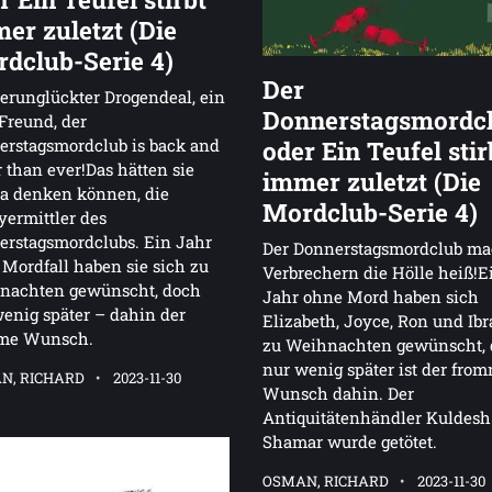
er zuletzt (Die
dclub-Serie 4)
Der
erunglückter Drogendeal, ein
Donnerstagsmordc
 Freund, der
rstagsmordclub is back and
oder Ein Teufel stir
r than ever!Das hätten sie
immer zuletzt (Die
ja denken können, die
Mordclub-Serie 4)
ermittler des
rstagsmordclubs. Ein Jahr
Der Donnerstagsmordclub ma
Mordfall haben sie sich zu
Verbrechern die Hölle heiß!E
nachten gewünscht, doch
Jahr ohne Mord haben sich
enig später – dahin der
Elizabeth, Joyce, Ron und Ib
me Wunsch.
zu Weihnachten gewünscht,
nur wenig später ist der fro
N, RICHARD
2023-11-30
Wunsch dahin. Der
Antiquitätenhändler Kuldesh
Shamar wurde getötet.
OSMAN, RICHARD
2023-11-30