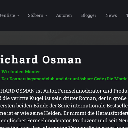
tenliste
Stöbern
Autoren
Blogger
News
ichard Osman
Wir finden Mörder
Der Donnerstagsmordclub und der unlösbare Code (Die Mordcl
HARD OSMAN ist Autor, Fernsehmoderator und Produ
 die verirrte Kugel ist sein dritter Roman, der in groß
 ersten beiden Bände der Serie internationale Bestsel
ne ist er wie seine Helden. Er nimmt die Herausforde
 englischer Fernsehmoderator, Produzent und seit Neue
mireihe kam ihm, als er eine Verwandte in einer luxu