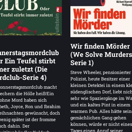
Wir finden Mörder
nerstagsmordclub
(We Solve Murders
r Ein Teufel stirbt
Serie 1)
er zuletzt (Die
Steve Wheeler, pensionierter
dclub-Serie 4)
Polizist, heute Besitzer einer
kleinen Detektei in einem kl
Donnerstagsmordclub macht
südenglischen Dorf, liebt nich
echern die Hölle heiß!Ein
sehr wie Spaziergänge im W
 ohne Mord haben sich
und ein kaltes Pint in einem
beth, Joyce, Ron und Ibrahim
warmen Pub. Alles hätte sei
eihnachten gewünscht, doch
gemächlichen Gang gehen
enig später ist der fromme
können, würde er nicht eines
ch dahin. Der
Tages einen Anruf seiner