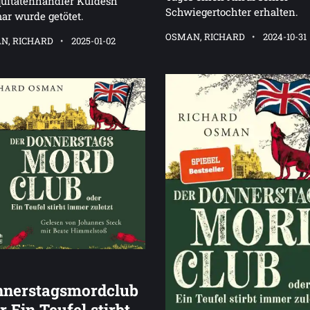
quitätenhändler Kuldesh
Schwiegertochter erhalten.
r wurde getötet.
OSMAN, RICHARD
2024-10-31
N, RICHARD
2025-01-02
nerstagsmordclub
r Ein Teufel stirbt