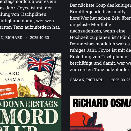
rstagsmordclub war es ein
Der nächste Coup des kultige
es Jahr. Joyce ist mit der
Ermittlerquartetts is finally
llung von Tischplänen
here!Wer hat schon Zeit, über
äftigt und damit, wer wen
ungelöste Mordfälle
rsten Tanz aufzufordern hat.
nachzudenken, wenn eine
Hochzeit zu planen ist? Für 
N, RICHARD
2025-10-30
Donnerstagsmordclub war es 
ruhiges Jahr. Joyce ist mit de
Erstellung von Tischplänen
beschäftigt und damit, wer w
zum ersten Tanz aufzufordern
OSMAN, RICHARD
2025-09-25