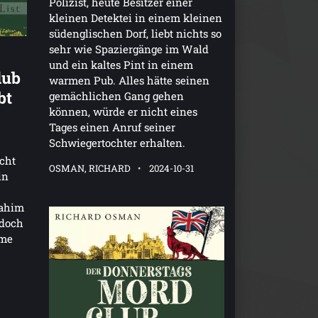
Polizist, heute Besitzer einer
kleinen Detektei in einem kleinen
südenglischen Dorf, liebt nichts so
sehr wie Spaziergänge im Wald
und ein kaltes Pint in einem
lub
warmen Pub. Alles hätte seinen
bt
gemächlichen Gang gehen
können, würde er nicht eines
Tages einen Anruf seiner
Schwiegertochter erhalten.
cht
OSMAN, RICHARD
2024-10-31
in
rahim
 doch
mme