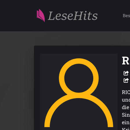
Bes
R
RIC
und
die
Sin
ein
Kri