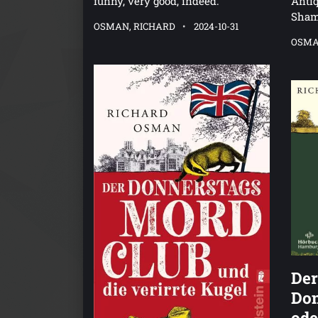
funny, very good, indeed.
Anti
Shama
OSMAN, RICHARD
2024-10-31
OSMA
Der
Don
ode