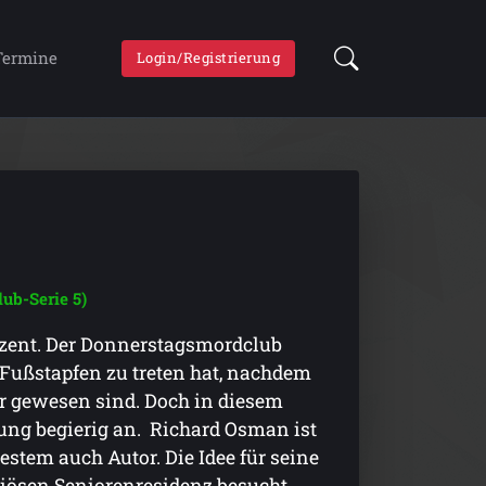
Termine
Login/Registrierung
ub-Serie 5)
zent. Der Donnerstagsmordclub
e Fußstapfen zu treten hat, nachdem
ler gewesen sind. Doch in diesem
rung begierig an. Richard Osman ist
stem auch Autor. Die Idee für seine
riösen Seniorenresidenz besucht