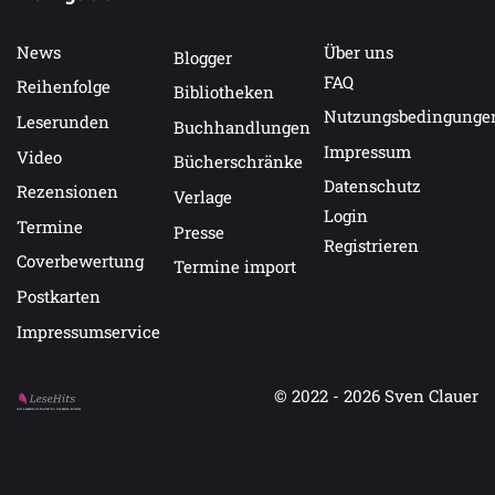
News
Über uns
Blogger
FAQ
Reihenfolge
Bibliotheken
Nutzungsbedingunge
Leserunden
Buchhandlungen
Impressum
Video
Bücherschränke
Datenschutz
Rezensionen
Verlage
Login
Termine
Presse
Registrieren
Coverbewertung
Termine import
Postkarten
Impressumservice
© 2022 - 2026
Sven Clauer
Auf LeseHits.de findest Du die besten Bücher.