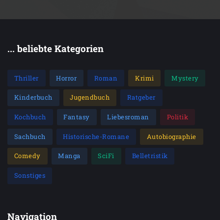
... beliebte Kategorien
Thriller
Horror
Roman
Krimi
Mystery
Kinderbuch
Jugendbuch
Ratgeber
Kochbuch
Fantasy
Liebesroman
Politik
Sachbuch
Historische-Romane
Autobiographie
Comedy
Manga
SciFi
Belletristik
Sonstiges
Navigation