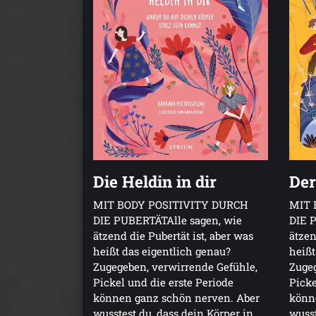
Die Heldin in dir
Der
MIT BODY POSITIVITY DURCH
MIT 
DIE PUBERTÄTAlle sagen, wie
DIE 
ätzend die Pubertät ist, aber was
ätzen
heißt das eigentlich genau?
heißt
Zugegeben, verwirrende Gefühle,
Zugeg
Pickel und die erste Periode
Pick
können ganz schön nerven. Aber
könn
wusstest du, dass dein Körper in
wusst