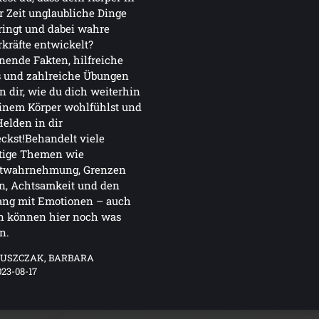
r Zeit unglaubliche Dinge
ringt und dabei wahre
kräfte entwickelt?
ende Fakten, hilfreiche
s und zahlreiche Übungen
n dir, wie du dich weiterhin
inem Körper wohlfühlst und
elden in dir
ckst!Behandelt viele
tige Themen wie
stwahrnehmung, Grenzen
n, Achtsamkeit und den
ng mit Emotionen – auch
rn können hier noch was
n.
RUSZCZAK, BARBARA
023-08-17