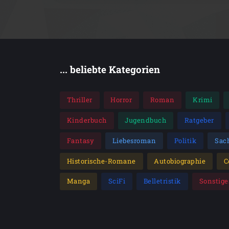
... beliebte Kategorien
Thriller
Horror
Roman
Krimi
Kinderbuch
Jugendbuch
Ratgeber
Fantasy
Liebesroman
Politik
Sac
Historische-Romane
Autobiographie
C
Manga
SciFi
Belletristik
Sonstige