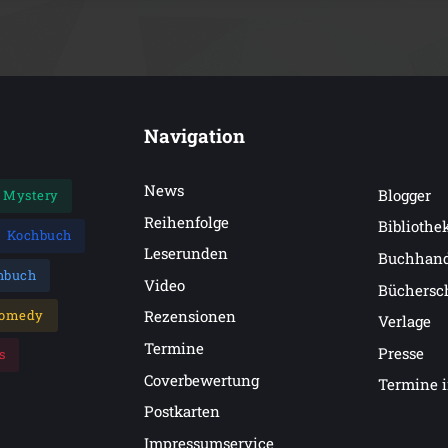
Navigation
News
Blogger
Mystery
Reihenfolge
Bibliothe
Kochbuch
Leserunden
Buchhan
hbuch
Video
Büchersc
omedy
Rezensionen
Verlage
Termine
Presse
s
Coverbewertung
Termine 
Postkarten
Impressumservice