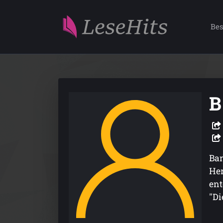
Bes
B
Bar
Her
ent
"Di