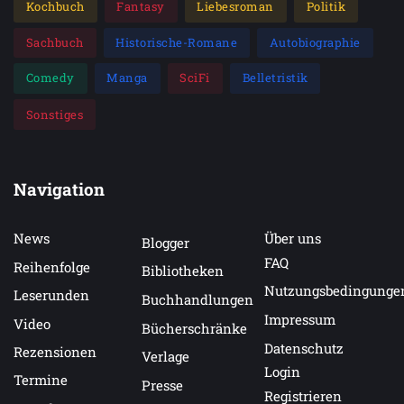
Kochbuch
Fantasy
Liebesroman
Politik
Sachbuch
Historische-Romane
Autobiographie
Comedy
Manga
SciFi
Belletristik
Sonstiges
Navigation
News
Über uns
Blogger
FAQ
Reihenfolge
Bibliotheken
Nutzungsbedingunge
Leserunden
Buchhandlungen
Impressum
Video
Bücherschränke
Datenschutz
Rezensionen
Verlage
Login
Termine
Presse
Registrieren