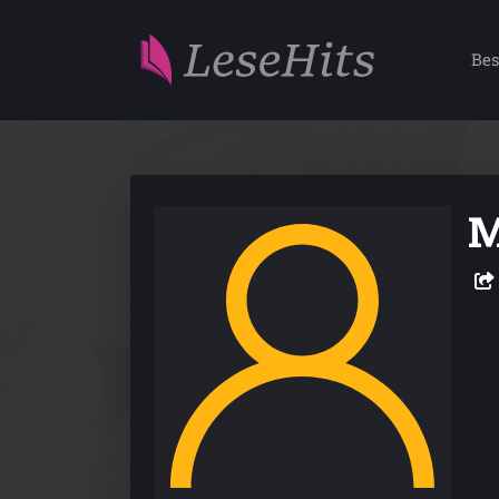
Bes
M