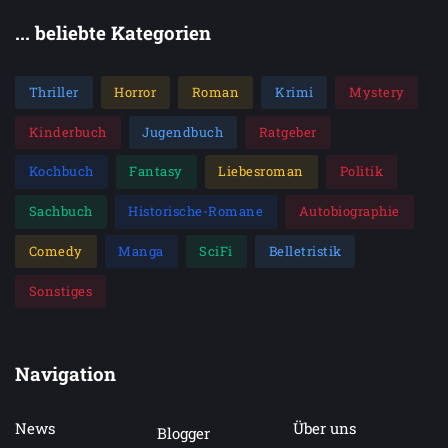
... beliebte Kategorien
Thriller
Horror
Roman
Krimi
Mystery
Kinderbuch
Jugendbuch
Ratgeber
Kochbuch
Fantasy
Liebesroman
Politik
Sachbuch
Historische-Romane
Autobiographie
Comedy
Manga
SciFi
Belletristik
Sonstiges
Navigation
News
Über uns
Blogger