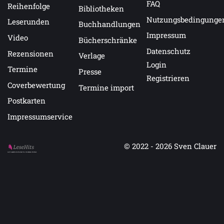
FAQ
Reihenfolge
Bibliotheken
Nutzungsbedingunge
Leserunden
Buchhandlungen
Impressum
Video
Bücherschränke
Datenschutz
Rezensionen
Verlage
Login
Termine
Presse
Registrieren
Coverbewertung
Termine import
Postkarten
Impressumservice
© 2022 - 2026
Sven Clauer
Auf LeseHits.de findest Du die besten Bücher.