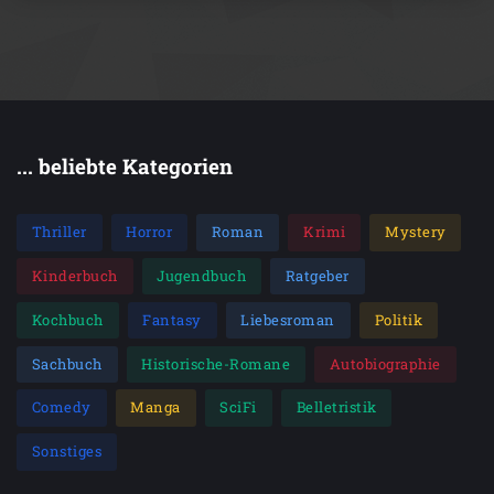
... beliebte Kategorien
Thriller
Horror
Roman
Krimi
Mystery
Kinderbuch
Jugendbuch
Ratgeber
Kochbuch
Fantasy
Liebesroman
Politik
Sachbuch
Historische-Romane
Autobiographie
Comedy
Manga
SciFi
Belletristik
Sonstiges