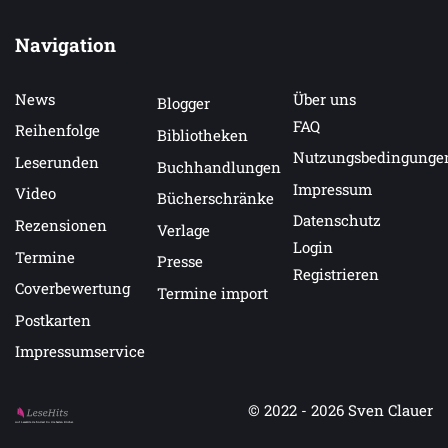
Navigation
News
Über uns
Blogger
FAQ
Reihenfolge
Bibliotheken
Nutzungsbedingunge
Leserunden
Buchhandlungen
Impressum
Video
Bücherschränke
Datenschutz
Rezensionen
Verlage
Login
Termine
Presse
Registrieren
Coverbewertung
Termine import
Postkarten
Impressumservice
© 2022 - 2026
Sven Clauer
Auf LeseHits.de findest Du die besten Bücher.