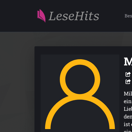
Bes
M
Mil
ein
Lie
den
ist
ein