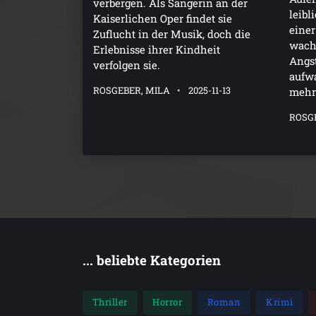
verbergen. Als Sängerin an der
leibl
Kaiserlichen Oper findet sie
einer
Zuflucht in der Musik, doch die
wacht
Erlebnisse ihrer Kindheit
Angst
verfolgen sie.
aufw
ROSGEBER, MILA
2025-11-13
mehr
ROSG
... beliebte Kategorien
Thriller
Horror
Roman
Krimi