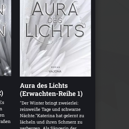
Aura des Lichts
)
(Erwachten-Reihe 1)
Es
"Der Winter bringt zweierlei:
en
reinweiße Tage und schwarze
en
Nächte."Katerina hat gelernt zu
traßen
lächeln und ihren Schmerz zu
verbergen. Als Sängerin der