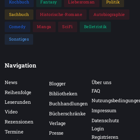
Kochbuch
Fantasy
Liebesroman
Politik
Sachbuch
Historische-Romane
Autobiographie
Comedy
Manga
SciFi
Belletristik
Sonstiges
Navigation
News
Über uns
Blogger
FAQ
Reihenfolge
Bibliotheken
Nutzungsbedingunge
Leserunden
Buchhandlungen
Impressum
Video
Bücherschränke
Datenschutz
Rezensionen
Verlage
Login
Termine
Presse
Registrieren