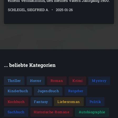
einem Vermächtnis, des meines Vaters Jahrgang 1900.
SCHLEGEL, SIEGFRIED A.
2025-01-26
... beliebte Kategorien
Thriller
Horror
Roman
Krimi
Mystery
Kinderbuch
Jugendbuch
Ratgeber
Kochbuch
Fantasy
Liebesroman
Politik
Sachbuch
Historische-Romane
Autobiographie