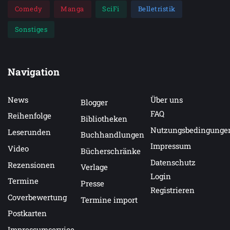
Comedy
Manga
SciFi
Belletristik
Sonstiges
Navigation
News
Über uns
Blogger
FAQ
Reihenfolge
Bibliotheken
Nutzungsbedingunge
Leserunden
Buchhandlungen
Impressum
Video
Bücherschränke
Datenschutz
Rezensionen
Verlage
Login
Termine
Presse
Registrieren
Coverbewertung
Termine import
Postkarten
Impressumservice