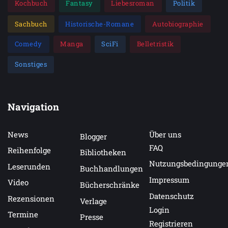
Kochbuch
Fantasy
Liebesroman
Politik
Sachbuch
Historische-Romane
Autobiographie
Comedy
Manga
SciFi
Belletristik
Sonstiges
Navigation
News
Über uns
Blogger
FAQ
Reihenfolge
Bibliotheken
Nutzungsbedingunge
Leserunden
Buchhandlungen
Impressum
Video
Bücherschränke
Datenschutz
Rezensionen
Verlage
Login
Termine
Presse
Registrieren