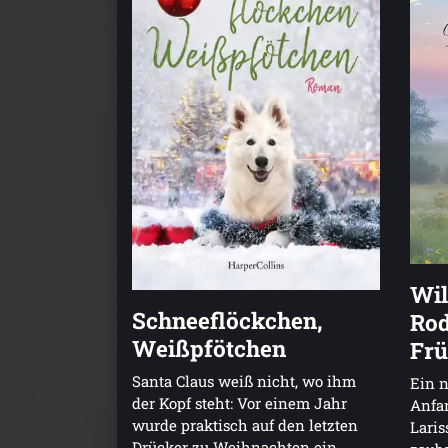
Wil
Schneeflöckchen,
Rod
Weißpfötchen
Frü
Santa Claus weiß nicht, wo ihm
Ein n
der Kopf steht: Vor einem Jahr
Anfan
wurde praktisch auf den letzten
Laris
Drücker zu Weihnachten ein