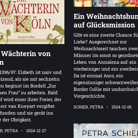
Ein Weihnachtshu
auf Glücksmission
Gibt es eine zweite Chance fü
Liebe? Ausgerechnet zur
Weihnachtszeit tauchen zwe
 Wächterin von
Männer im sonst so geordnet
n
Leben von Annalena auf: ein
vierbeiniger und ein zweibein
1396/97: Elsbeth ist naiv und
Da ist einmal Asco, ein
eizend, als sie mit sechzehn
eigensinniger schwarzweiße
n beginnt im Bordell „Zur
Border Collie mit undurchsic
en Frau“ zu arbeiten. Bald
Vorgeschichte.
f wird einer ihrer Freier, der
err van Kneyart vergiftet
SCHIER, PETRA
2024-12-06
funden und sie gerät ins
r der Obrigkeit.
R, PETRA
2024-12-27