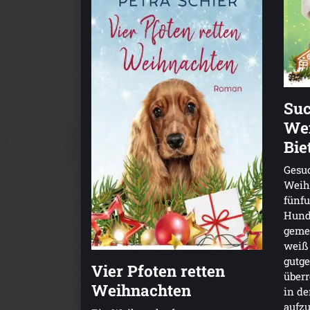
Su
We
Bie
Gesuc
Weih
fünfu
Hund
geme
weiß 
gutge
Vier Pfoten retten
überr
Weihnachten
in de
aufz