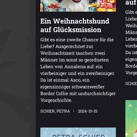
auf
Gibt 
Liebe
Ein Weihnachtshund
Weih
auf Glücksmission
Männ
Leben
Gibt es eine zweite Chance für die
vierb
Liebe? Ausgerechnet zur
Da is
Weihnachtszeit tauchen zwei
eige
Männer im sonst so geordneten
Borde
Leben von Annalena auf: ein
Vorge
vierbeiniger und ein zweibeiniger.
Da ist einmal Asco, ein
SCHIE
eigensinniger schwarzweißer
Border Collie mit undurchsichtiger
Vorgeschichte.
SCHIER, PETRA
2024-10-15