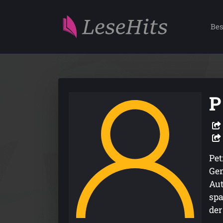
Bes
P
Pet
Gem
Aut
spa
der