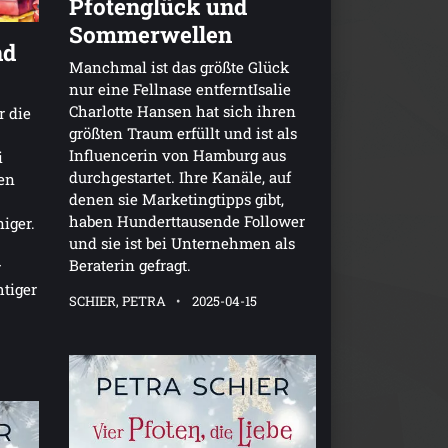
Pfotenglück und
Sommerwellen
nd
Manchmal ist das größte Glück
nur eine Fellnase entferntIsalie
Charlotte Hansen hat sich ihren
r die
größten Traum erfüllt und ist als
Influencerin von Hamburg aus
i
durchgestartet. Ihre Kanäle, auf
en
denen sie Marketingtipps gibt,
haben Hunderttausende Follower
iger.
und sie ist bei Unternehmen als
Beraterin gefragt.
r
htiger
SCHIER, PETRA
2025-04-15