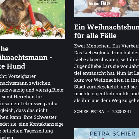
Ein Weihnachtshu
für alle Fälle
Zwei Menschen. Ein Vierbein
che
Das Liebesglück. Irina hat der
ihnachtsmann -
Liebe abgeschworen, seit ihre
te Hund
Jugendliebe Lars sie vor Jah
tief enttäuscht hat. Nun ist L
ht: Vorzeigbarer
kurz vor Weihnachten in ihr
nachtsmann zwischen
Stadt zurückgekehrt, und sie
ndzwanzig und vierzig.Biete:
möchte eigentlich nichts and
 samt Herrchen für
als ihm aus dem Weg zu gehe
insamen Lebensweg.Julia
gleich, dass das nicht
SCHIER, PETRA
2023-12-11
hen kann: Ihre Schwester
edet sie, eine Kontaktanzeige
r örtlichen Tageszeitung
ugeben.