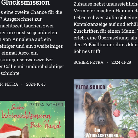
 Glücksmission
Zuhause nebst unausstehlic
Vermieter machen Hannah d
es eine zweite Chance für die
Leben schwer. Julia gibt eine
? Ausgerechnet zur
Kontaktanzeige auf und erhäl
nachtszeit tauchen zwei
Zuschriften für einen Mann. 
er im sonst so geordneten
erlebt eine Überraschung, als 
 von Annalena auf: ein
den Fußballtrainer ihres kle
einiger und ein zweibeiniger.
Sohnes trifft.
t einmal Asco, ein
nsinniger schwarzweißer
SCHIER, PETRA
2024-11-29
r Collie mit undurchsichtiger
schichte.
R, PETRA
2024-10-15