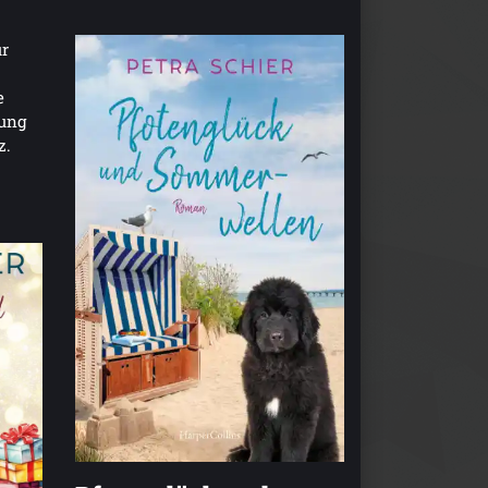
ür
e
nung
z.