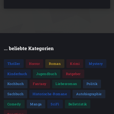
... beliebte Kategorien
Thriller
Horror
Roman
Krimi
Mystery
Kinderbuch
Jugendbuch
Ratgeber
Kochbuch
Fantasy
Liebesroman
Politik
Sachbuch
Historische-Romane
Autobiographie
Comedy
Manga
SciFi
Belletristik