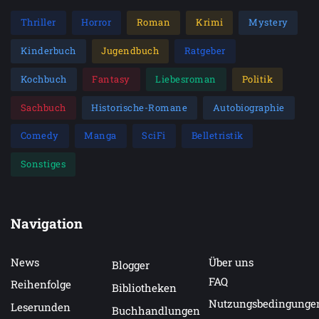
Thriller
Horror
Roman
Krimi
Mystery
Kinderbuch
Jugendbuch
Ratgeber
Kochbuch
Fantasy
Liebesroman
Politik
Sachbuch
Historische-Romane
Autobiographie
Comedy
Manga
SciFi
Belletristik
Sonstiges
Navigation
News
Über uns
Blogger
FAQ
Reihenfolge
Bibliotheken
Nutzungsbedingunge
Leserunden
Buchhandlungen