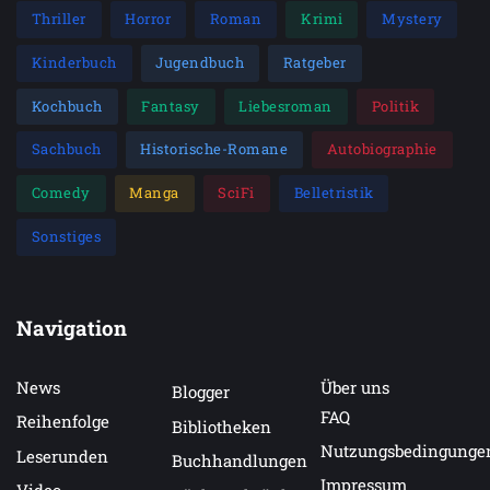
Thriller
Horror
Roman
Krimi
Mystery
Kinderbuch
Jugendbuch
Ratgeber
Kochbuch
Fantasy
Liebesroman
Politik
Sachbuch
Historische-Romane
Autobiographie
Comedy
Manga
SciFi
Belletristik
Sonstiges
Navigation
News
Über uns
Blogger
FAQ
Reihenfolge
Bibliotheken
Nutzungsbedingunge
Leserunden
Buchhandlungen
Impressum