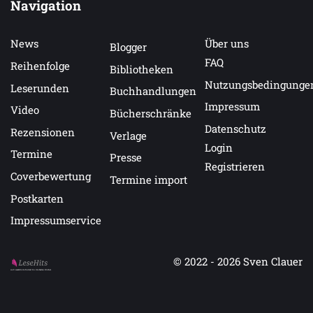
Navigation
News
Über uns
Blogger
FAQ
Reihenfolge
Bibliotheken
Nutzungsbedingunge
Leserunden
Buchhandlungen
Impressum
Video
Bücherschränke
Datenschutz
Rezensionen
Verlage
Login
Termine
Presse
Registrieren
Coverbewertung
Termine import
Postkarten
Impressumservice
© 2022 - 2026
Sven Clauer
Auf LeseHits.de findest Du die besten Bücher.