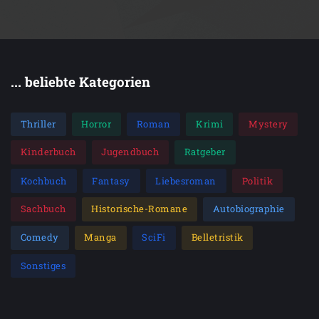
... beliebte Kategorien
Thriller
Horror
Roman
Krimi
Mystery
Kinderbuch
Jugendbuch
Ratgeber
Kochbuch
Fantasy
Liebesroman
Politik
Sachbuch
Historische-Romane
Autobiographie
Comedy
Manga
SciFi
Belletristik
Sonstiges