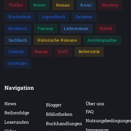
Thriller
Horror
Roman
Krimi
Mystery
Kinderbuch
Jugendbuch
Ratgeber
Kochbuch
Fantasy
Liebesroman
Politik
Sachbuch
Historische-Romane
Autobiographie
Comedy
Manga
SciFi
Belletristik
Sonstiges
Navigation
News
Über uns
Blogger
FAQ
Reihenfolge
Bibliotheken
Nutzungsbedingunge
Leserunden
Buchhandlungen
Impressum