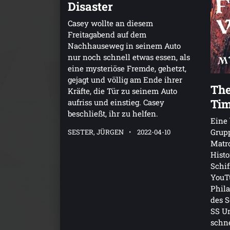
Disaster
Casey wollte an diesem
Freitagabend auf dem
Nachhauseweg in seinem Auto
nur noch schnell etwas essen, als
eine mysteriöse Fremde, gehetzt,
gejagt und völlig am Ende ihrer
The
Kräfte, die Tür zu seinem Auto
Tim
aufriss und einstieg. Casey
beschließt, ihr zu helfen.
Eine
Grupp
SESTER, JÜRGEN
2022-04-10
Matro
Histo
Schif
YouTu
Phila
des S
SS Un
schne