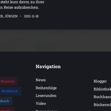
 steht kurz davor, zu ihrer
en Reise aufzubrechen.
ER, JÜRGEN
2021-11-18
Navigation
News
Blogger
Mystery
Reihenfolge
Bibliothe
Kochbuch
Leserunden
Buchhan
hbuch
Video
Büchersc
omedy