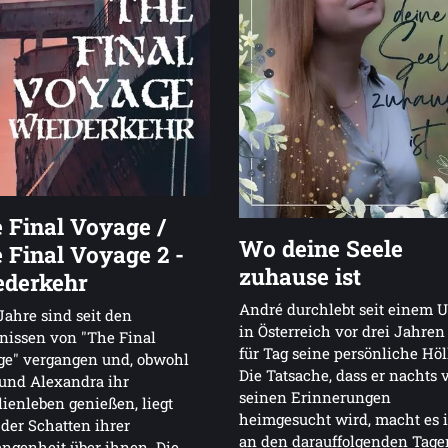
 Final Voyage /
Wo deine Seele
 Final Voyage 2 -
zuhause ist
derkehr
André durchlebt seit einem U
Jahre sind seit den
in Österreich vor drei Jahren
nissen von "The Final
für Tag seine persönliche Höl
ge" vergangen und, obwohl
Die Tatsache, dass er nachts 
und Alexandra ihr
seinen Erinnerungen
ienleben genießen, liegt
heimgesucht wird, macht es
der Schatten ihrer
an den darauffolgenden Tage
ngenheit über ihnen. Die