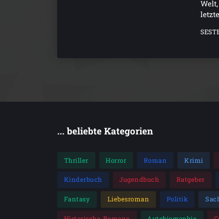
Welt,
letzt
SEST
... beliebte Kategorien
Thriller
Horror
Roman
Krimi
Kinderbuch
Jugendbuch
Ratgeber
Fantasy
Liebesroman
Politik
Sac
Historische-Romane
Autobiographie
C