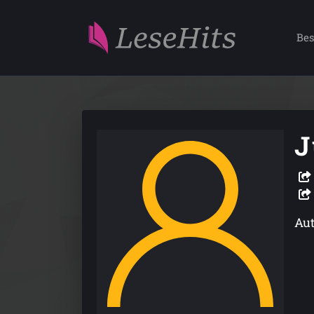
Bes
J
Aut