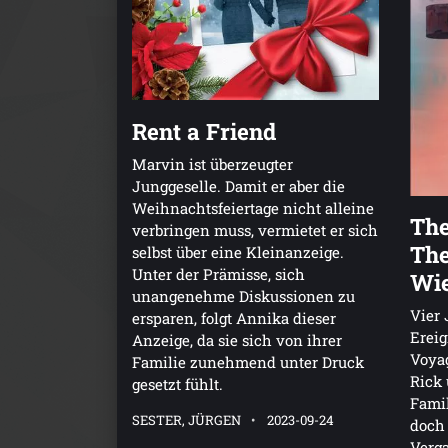
Rent a Friend
Marvin ist überzeugter
Junggeselle. Damit er aber die
Weihnachtsfeiertage nicht alleine
The
verbringen muss, vermietet er sich
The
selbst über eine Kleinanzeige.
Unter der Prämisse, sich
Wie
unangenehme Diskussionen zu
Vier 
ersparen, folgt Annika dieser
Ereig
Anzeige, da sie sich von ihrer
Voya
Familie zunehmend unter Druck
Rick 
gesetzt fühlt.
Famil
SESTER, JÜRGEN
2023-09-24
doch 
Verga