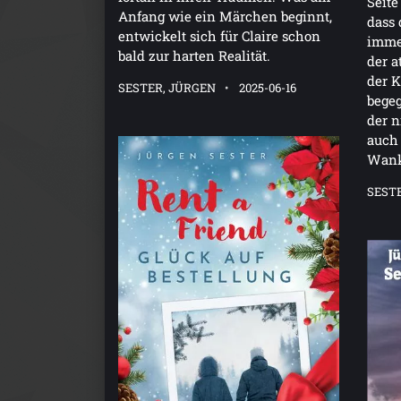
Seite
Anfang wie ein Märchen beginnt,
dass 
entwickelt sich für Claire schon
immer
bald zur harten Realität.
der 
der K
SESTER, JÜRGEN
2025-06-16
begeg
der n
auch 
Wank
SEST