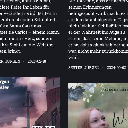
 zu stehen, ahnt sie nicht,
Die Tatsache, dass er nachts 
diese Reise ihr Leben für
seinen Erinnerungen
 verändern wird. Mitten in
heimgesucht wird, macht es
atemberaubenden Schönheit
an den darauffolgenden Tage
üste Santa Catarinas
nicht leichter. Schließlich b
net sie Carlos – einem Mann,
er der Wahrheit ins Auge zu
icht nur ihr Herz, sondern
sehen, dass seine Melanie, mi
ihre Sicht auf die Welt ins
er bis dahin glücklich verhei
en bringt.
war, nicht mehr zurückkom
wird.
ER, JÜRGEN
2025-02-18
SESTER, JÜRGEN
2024-09-02