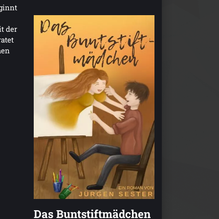
eginnt
t der
ratet
men
Das Buntstiftmädchen