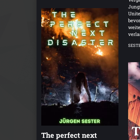
Jungf
Unite
bevor
weite
verla
SEST
The perfect next