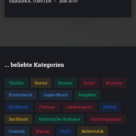
SIEKIERKA, TORSTEN
2016-10-07
... beliebte Kategorien
Thriller
Horror
Roman
Krimi
Mystery
Kinderbuch
Jugendbuch
Ratgeber
Kochbuch
Fantasy
Liebesroman
Politik
Sachbuch
Historische-Romane
Autobiographie
Comedy
Manga
SciFi
Belletristik