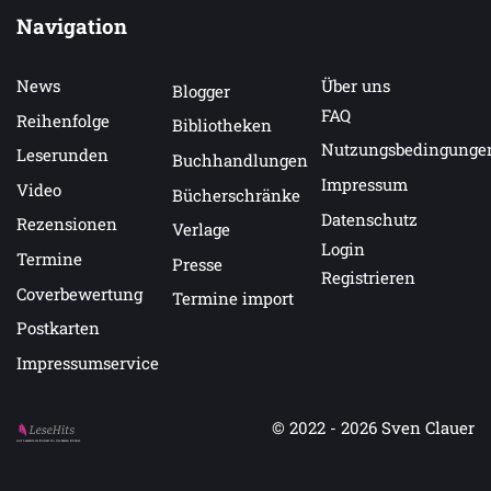
Navigation
News
Über uns
Blogger
FAQ
Reihenfolge
Bibliotheken
Nutzungsbedingunge
Leserunden
Buchhandlungen
Impressum
Video
Bücherschränke
Datenschutz
Rezensionen
Verlage
Login
Termine
Presse
Registrieren
Coverbewertung
Termine import
Postkarten
Impressumservice
© 2022 - 2026
Sven Clauer
Auf LeseHits.de findest Du die besten Bücher.