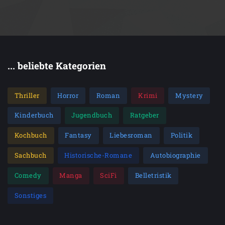
... beliebte Kategorien
Thriller
Horror
Roman
Krimi
Mystery
Kinderbuch
Jugendbuch
Ratgeber
Kochbuch
Fantasy
Liebesroman
Politik
Sachbuch
Historische-Romane
Autobiographie
Comedy
Manga
SciFi
Belletristik
Sonstiges