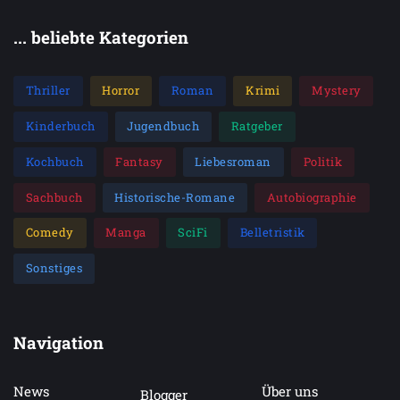
... beliebte Kategorien
Thriller
Horror
Roman
Krimi
Mystery
Kinderbuch
Jugendbuch
Ratgeber
Kochbuch
Fantasy
Liebesroman
Politik
Sachbuch
Historische-Romane
Autobiographie
Comedy
Manga
SciFi
Belletristik
Sonstiges
Navigation
News
Über uns
Blogger