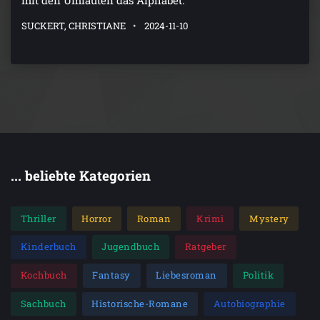
mit den Umlauten das Alphabet.
SUCKERT, CHRISTIANE
2024-11-10
... beliebte Kategorien
Thriller
Horror
Roman
Krimi
Mystery
Kinderbuch
Jugendbuch
Ratgeber
Kochbuch
Fantasy
Liebesroman
Politik
Sachbuch
Historische-Romane
Autobiographie