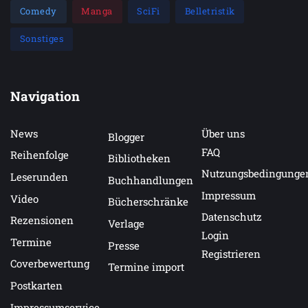
Comedy
Manga
SciFi
Belletristik
Sonstiges
Navigation
News
Über uns
Blogger
FAQ
Reihenfolge
Bibliotheken
Nutzungsbedingunge
Leserunden
Buchhandlungen
Impressum
Video
Bücherschränke
Datenschutz
Rezensionen
Verlage
Login
Termine
Presse
Registrieren
Coverbewertung
Termine import
Postkarten
Impressumservice