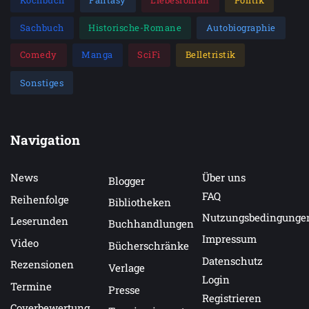
Kochbuch
Fantasy
Liebesroman
Politik
Sachbuch
Historische-Romane
Autobiographie
Comedy
Manga
SciFi
Belletristik
Sonstiges
Navigation
News
Über uns
Blogger
FAQ
Reihenfolge
Bibliotheken
Nutzungsbedingunge
Leserunden
Buchhandlungen
Impressum
Video
Bücherschränke
Datenschutz
Rezensionen
Verlage
Login
Termine
Presse
Registrieren
Coverbewertung