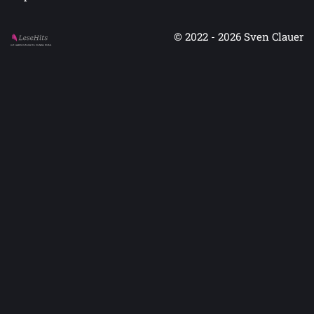
© 2022 - 2026
Sven Clauer
Auf LeseHits.de findest Du die besten Bücher.