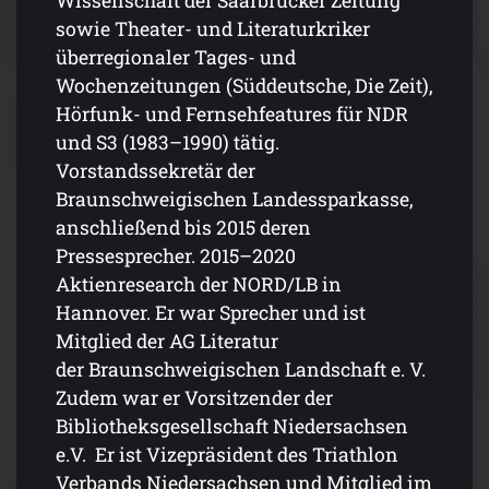
Wissenschaft der Saarbrücker Zeitung
sowie Theater- und Literaturkriker
überregionaler Tages- und
Wochenzeitungen (Süddeutsche, Die Zeit),
Hörfunk- und Fernsehfeatures für NDR
und S3 (1983–1990) tätig.
Vorstandssekretär der
Braunschweigischen Landessparkasse,
anschließend bis 2015 deren
Pressesprecher. 2015–2020
Aktienresearch der NORD/LB in
Hannover. Er war Sprecher und ist
Mitglied der AG Literatur
der Braunschweigischen Landschaft e. V.
Zudem war er Vorsitzender der
Bibliotheksgesellschaft Niedersachsen
e.V. Er ist Vizepräsident des Triathlon
Verbands Niedersachsen und Mitglied im