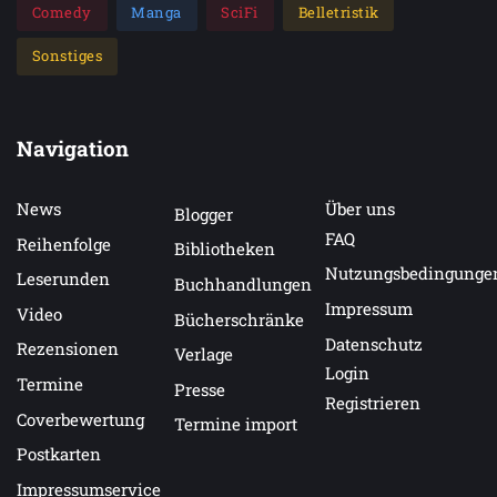
Comedy
Manga
SciFi
Belletristik
Sonstiges
Navigation
News
Über uns
Blogger
FAQ
Reihenfolge
Bibliotheken
Nutzungsbedingunge
Leserunden
Buchhandlungen
Impressum
Video
Bücherschränke
Datenschutz
Rezensionen
Verlage
Login
Termine
Presse
Registrieren
Coverbewertung
Termine import
Postkarten
Impressumservice