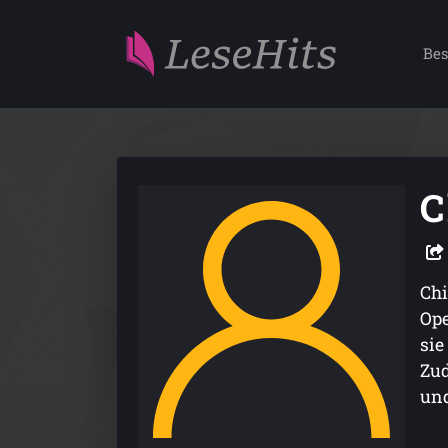
Bes
C
Chi
Ope
sie
Zud
und