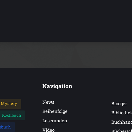
Navigation
News
Blogger
Mystery
Reihenfolge
Bibliothe
Kochbuch
Leserunden
Buchhan
hbuch
Video
Büchersc