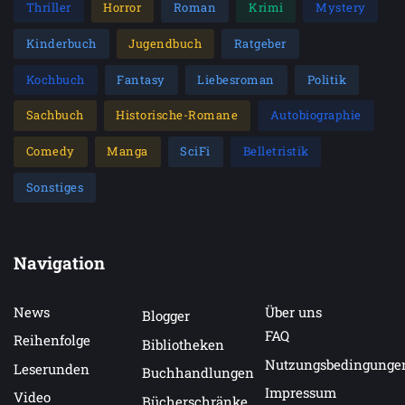
Thriller
Horror
Roman
Krimi
Mystery
Kinderbuch
Jugendbuch
Ratgeber
Kochbuch
Fantasy
Liebesroman
Politik
Sachbuch
Historische-Romane
Autobiographie
Comedy
Manga
SciFi
Belletristik
Sonstiges
Navigation
News
Über uns
Blogger
FAQ
Reihenfolge
Bibliotheken
Nutzungsbedingunge
Leserunden
Buchhandlungen
Impressum
Video
Bücherschränke