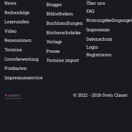
News
Über uns
Blogger
FAQ
Reihenfolge
Bibliotheken
Nutzungsbedingunge
Leserunden
Buchhandlungen
Impressum
Video
Bücherschränke
Datenschutz
Rezensionen
Verlage
Login
Termine
Presse
Registrieren
Coverbewertung
Termine import
Postkarten
Impressumservice
© 2022 - 2026
Sven Clauer
Auf LeseHits.de findest Du die besten Bücher.