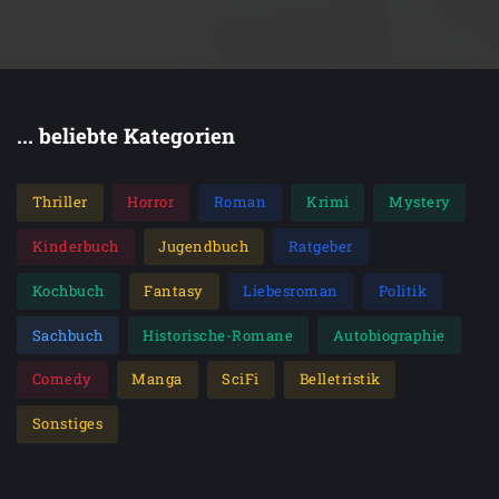
... beliebte Kategorien
Thriller
Horror
Roman
Krimi
Mystery
Kinderbuch
Jugendbuch
Ratgeber
Kochbuch
Fantasy
Liebesroman
Politik
Sachbuch
Historische-Romane
Autobiographie
Comedy
Manga
SciFi
Belletristik
Sonstiges