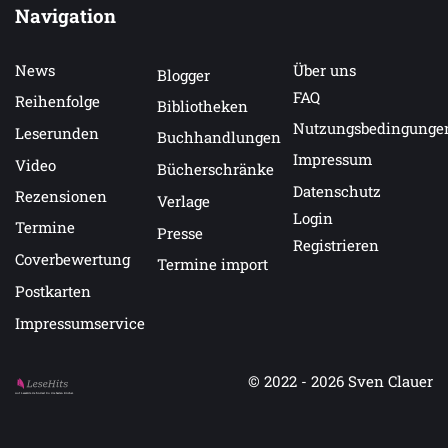
Navigation
News
Über uns
Blogger
FAQ
Reihenfolge
Bibliotheken
Nutzungsbedingunge
Leserunden
Buchhandlungen
Impressum
Video
Bücherschränke
Datenschutz
Rezensionen
Verlage
Login
Termine
Presse
Registrieren
Coverbewertung
Termine import
Postkarten
Impressumservice
© 2022 - 2026
Sven Clauer
Auf LeseHits.de findest Du die besten Bücher.