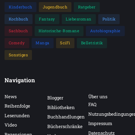
Kinderbuch
Jugendbuch
Ratgeber
Kochbuch
Fantasy
Liebesroman
Politik
Sachbuch
Historische-Romane
Autobiographie
Comedy
Manga
SciFi
Belletristik
Sonstiges
Navigation
News
Über uns
Blogger
FAQ
Reihenfolge
Bibliotheken
Nutzungsbedingunge
Leserunden
Buchhandlungen
Impressum
Video
Bücherschränke
Datenschutz
Rezensionen