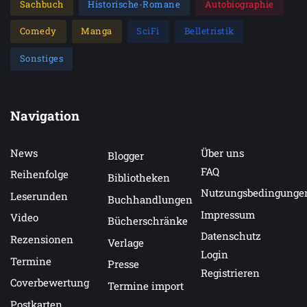
Sachbuch
Historische-Romane
Autobiographie
Comedy
Manga
SciFi
Belletristik
Sonstiges
Navigation
News
Über uns
Blogger
FAQ
Reihenfolge
Bibliotheken
Nutzungsbedingunge
Leserunden
Buchhandlungen
Impressum
Video
Bücherschränke
Datenschutz
Rezensionen
Verlage
Login
Termine
Presse
Registrieren
Coverbewertung
Termine import
Postkarten